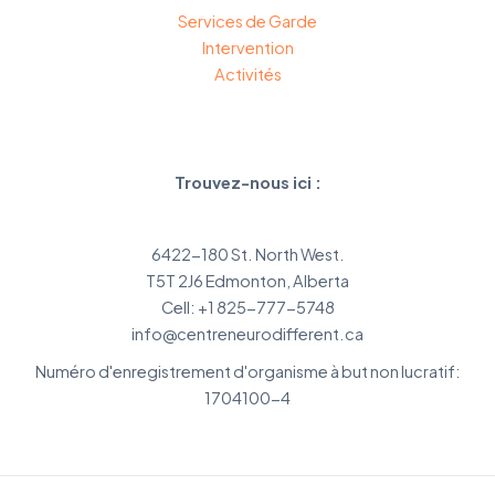
Services de Garde
Intervention
Activités
Trouvez-nous ici :
6422-180 St. North West.
T5T 2J6 Edmonton, Alberta
Cell: +1 825-777-5748
info@centreneurodifferent.ca
Numéro d'enregistrement d'organisme à but non lucratif:
1704100-4