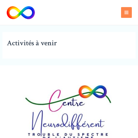
Aller
Main
au
Men
contenu
Activités à venir